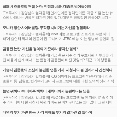
먹기’와 ‘무언의 계약 시상’이 이루어졌다고 생각하면 이는 결코 농담으로...
골때녀 흐름조작 편집 논란. 인정과 사과. 대중도 받아들여야
[FM투데이 | 김영삼의 컬쳐홀릭] 연예면이든 정치면이든. 각종 포털 논란 뉴
스에 나타나는 반응은 일관된 면이 있다. 대부분 긍정적인 반응이기보다는
부정적인 반응에 속하는 반응이 많다는 건데. 속되게 유통되는 말로...
모니카 향한 사이버불링. 무작정 시비거는 자신을 경멸하라
[FM투데이 | 김영삼의 컬쳐홀릭] Mnet 예능 프로그램 ‘스트리트 우먼 파이
터’에 출연해 화제의 인물이 된 ‘모니카’가 JTBC 예능 ‘아는 형님’에 출연해, 잘
못된 장르 설명으로 100명이 넘는 댄서들이 뿔이 난 일이 있었다. 장르...
김동완 논란. 자신을 정의의 기준이라 생각한 걸까?
[FM투데이 | 김영삼의 컬쳐홀릭] 가끔 혹은 자주 정의 수호자란 자부심을 가
진 이들이 쉽게 빠져드는 함정에 김동완이 빠진 것일까? 최근 그의 행동을
보면 자만과 오만이 기준치를 초과하는 것으로 보일 때가 있다...
개승자 김준호의 소신에 불편한 언론 기자. 시청자의 볼 권리까지 간섭하나
[FM투데이 | 김영삼의 컬쳐홀릭] KBS 심야예능 프로그램 ‘개승자’에서 김준
호를 비롯. 김원효, 변기수가 코미디 프로그램에 대한 과한 도덕적 잣대 지적
에 대한 애로사항을 토로했다. 조심스럽게 하다 보니까 예전만큼...
놀면 뭐하니 속 이미주 백치미 캐릭터까지 불편하다는 님들
[FM투데이 | 김영삼의 컬쳐홀릭] MBC 예능 프로그램 ‘놀면 뭐하니?’ 속 이미
주 캐릭터에 대한 시청자 위원의 비판은 어처구니없는 일이었다. 그런 시비
에 예능기획센터장이 친절하게 답하고. 그것도 모자라 저자세를 보인 건...
태연의 투기 과민 반응. 사기 피해도 투기의 결과인 걸 알아야