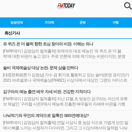
방송/연예
IT/과학
문화
여행
최신기사
유 퀴즈 온 더 블럭 향한 초심 찾아라 비판. 이해는 되나
[FM투데이 | 김영삼의 컬쳐홀릭] 유재석의 대표 예능인 ‘유 퀴즈 온 더 블
럭’에 대한 비판이 늘고 있다. 주로 언론에 의해 제기되는 비판이지만, 분명
과거에 비해 시청자도 비판에 공감을 표하는 비율이 늘어 가고 있다. 비판의
주는...
솔비 국제예술상 대상 논란. 문제 삼을 만하다
[대중문화평론가 김영삼] 가수 겸 화가로 활동하고 있는 솔비(본명 권지안)가
2021 바르셀로나 국제예술상(PIAB21) 시상식에서 대상인 ‘그랜드 아티스트
어워드’를 수상한 것에 현직 화가들이 쓴소리를 남겼고. 이에 솔비 측이...
김구라의 예능 출연 배우 자세 비판. 건강한 지적이다
[FM투데이 | 김영삼의 컬쳐홀릭] 지난 12월 초 방송인 김구라는 자신의 유튜
브 채널인 ‘구라철 시즌3’에서 예능에 진출한 배우들의 자세에 비판을 가했
다. 김구라가 지적한 배우들의 자세는 좋은 이미지만을 보여주고자 하는 것
과...
나눠먹기와 무언의 계약으로 얼룩진 SBS연예대상?
[FM투데이 | 김영삼의 컬쳐홀릭] 연말 시상식 중 농담 식으로 가볍게 던진 말
에서 뼈를 느끼는 시청자가 다수라면. 그리고 그 시상식에서의 말처럼 ‘나눠