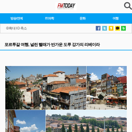
방송/연예
IT/과학
문화
여행
확대
l
축소
포르투갈 여행, 널린 빨래가 반가운 도루 강가의 리베이라