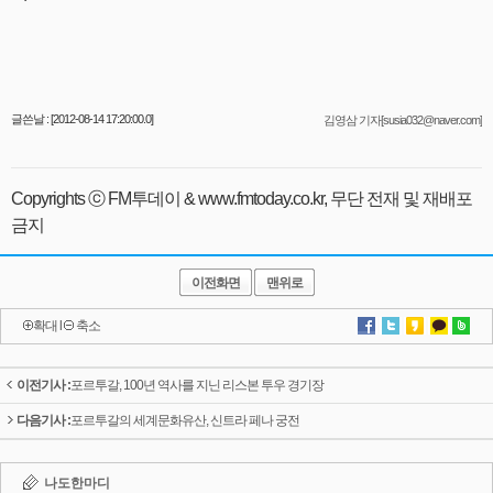
글쓴날 : [2012-08-14 17:20:00.0]
김영삼 기자[susia032@naver.com]
Copyrights ⓒ FM투데이 & www.fmtoday.co.kr, 무단 전재 및 재배포
금지
이전화면
맨위로
확대
l
축소
이전기사 :
포르투갈, 100년 역사를 지닌 리스본 투우 경기장
다음기사 :
포르투갈의 세계문화유산, 신트라 페나 궁전