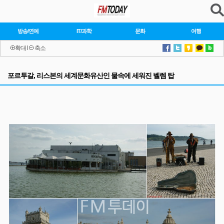
방송/연예
IT/과학
문화
여행
확대
l
축소
포르투갈, 리스본의 세계문화유산인 물속에 세워진 벨렘 탑