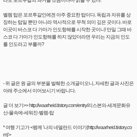
라도 포르투갈의 과거를 조금이나마 읽을 수 있다.
벨렘 탑은 포르투갈인에겐 아주 중요한 탑이다. 독립과 자유를 상
징하는 탑일 뿐만 아니라 역사적으로 무척 의미 깊은 곳이다. 바로
이곳이 바스코 다 가마가 인도항해를 시작한 곳이니! 만일 그때 바
스코 다 가마가 인도항해를 하지 않았더라면 우리는 지금의 인도
를 인도라고 부를까?
- 위 글은 원 글의 부분을 발췌한 소개글이오니, 자세한 글과 사진은
아래 주소에서 이어보시기 바랍니다.
글 더 보기>> http://waarheid.tistory.com/entry/리스본의-세계문화유
산-물속에-세워진-벨렘-탑
* 여행 기고가 <펨께 '나의 네델란드 이야기(http://waarheid.tistory.co
m)'>