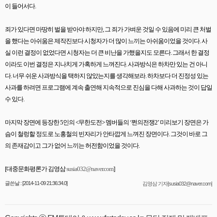
이 들어서다
.
죄가 있다면 마땅히 벌을 받아야 하지만
,
그 죄가 가벼운 것일 수 있음에 미리 큰 처벌
을 했다는 아쉬움은 제작진보다 시청자가 더 많이 느끼는 아쉬움이었을 것이다
.
사
실 이런 결정이 없었다면 시청자는 더 큰 비난을 가했을지도 모른다
.
그래서 한 결정
이라도 이번 결정은 지나치게 가혹하게 느껴진다
.
사과방식은 하차만 있는 건 아니
다
.
너무 쉬운 사과방식을 택하지 않았는지를 생각해보라
.
하차보다 더 진정성 있는
사과를 하려면 프로그램에 계속 출연해 지속적으로 진심을 다해 사과하는 것이 답일
수 있다
.
마지막 장면에 등장한
5
인의
<
무한도전
>
멤버들의
‘
쩐의전쟁
2’
미리보기 장면은 가
슴이 철렁할 정도로 노홍철의 빈자리가 안타깝게 느껴진 장면이다
.
그것이 바로 그
의 존재감이고 그가 없어 느끼는 허전함이었을 것이다
.
[
대중문화평론가 김영삼
susia032@naver.com
]
글쓴날 : [2014-11-09 21:36:34.0]
김영삼 기자[susia032@naver.com]