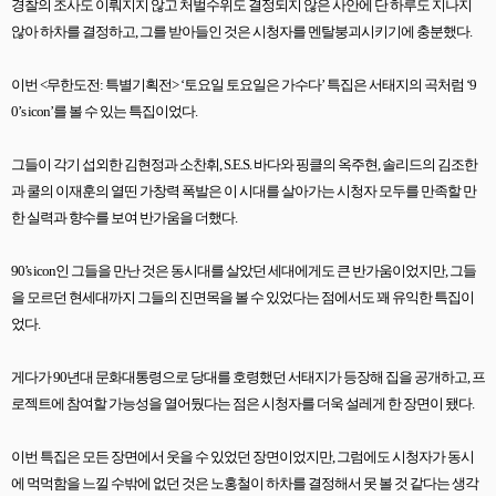
경찰의 조사도 이뤄지지 않고 처벌수위도 결정되지 않은 사안에 단 하루도 지나지
않아 하차를 결정하고
,
그를 받아들인 것은 시청자를 멘탈붕괴시키기에 충분했다
.
이번
<
무한도전
:
특별기획전
> ‘
토요일 토요일은 가수다
’
특집은 서태지의 곡처럼
‘9
0’s icon’
를 볼 수 있는 특집이었다
.
그들이 각기 섭외한 김현정과 소찬휘
, S.E.S.
바다와 핑클의 옥주현
,
솔리드의 김조한
과 쿨의 이재훈의 열띤 가창력 폭발은 이 시대를 살아가는 시청자 모두를 만족할 만
한 실력과 향수를 보여 반가움을 더했다
.
90’s icon
인 그들을 만난 것은 동시대를 살았던 세대에게도 큰 반가움이었지만
,
그들
을 모르던 현세대까지 그들의 진면목을 볼 수 있었다는 점에서도 꽤 유익한 특집이
었다
.
게다가
90
년대 문화대통령으로 당대를 호령했던 서태지가 등장해 집을 공개하고
,
프
로젝트에 참여할 가능성을 열어뒀다는 점은 시청자를 더욱 설레게 한 장면이 됐다
.
이번 특집은 모든 장면에서 웃을 수 있었던 장면이었지만
,
그럼에도 시청자가 동시
에 먹먹함을 느낄 수밖에 없던 것은 노홍철이 하차를 결정해서 못 볼 것 같다는 생각