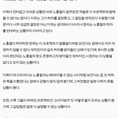
더욱더 안타깝고 아쉬운 상황은 바로 노홍철이 음주운전 적발로 이 프로젝트에 함께
할 수 없다는 점이다
.
이유는 그가 하차를 결정했고
,
그 결정을 제작진이 수용했기 때
문이다
.
너무 성급한 결정은 아닌가 하는 생각에서 다수의 시청자는 노홍철의 하차
를 반대하는 상황까지 이어지고 있다
.
노홍철이 하차하면 문제는 이 프로젝트가 절름발이처럼 보인다는 점에서도 미리 걱
정하지 않을 수 없다
.
제작진이야 길의 하차를 받아들인 선례가 있기에
,
유사한 상황
이라 판단되는 노홍철의 뜻도 존중하고자 받아들인 듯하지만
,
시청자는 이 상황을
같다고 보지 않는 상황이다
.
더욱이
S.E.S.
의 바다는 노홍철과는 떼려야 뗄 수 없는 사이처럼 보인다는 점
.
또 하하
와 짝을 이뤘었다는 점에서 균형이 맞지 않게 됐기에 그 허전함은 말로 다하지 못할
상황이 됐다
.
또한
,
이후 그들이 하려던 프로젝트인
‘
쇼미더빚까
’
도 어떻게 될지 모르는 상황이 됐
기에 그 답답함은 말로 다 설명할 수 없는 상황이다
.