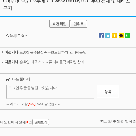
Copyrights ⓒ FM투데이 & www.fmtoday.co.kr, 무단 전재 및 재배포
금지
이전화면
맨위로
확대
l
축소
이전기사 :
노홍철 음주운전과 무한도전 하차. 안타까운 맘
다음기사 :
손호영, 태국 스타 나튜 타이틀곡 피처링 참여