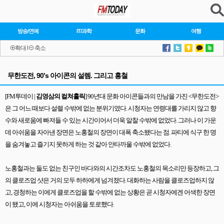
방송/연예
IT/과학
문화
여행
확대
l
축소
무한도전, 90’s 아이콘의 설렘. 그리고 홍철
[FM
투데이
|
김영삼의 컬쳐홀릭
] 90
년대 문화 아이콘들과의 만남을 가진
<
무한도전
>
은 그 어느 때보다 설렐 수밖에 없는 분위기였다
.
시청자는 연령대를 가리지 않고 향
수와 새로움에 빠져들 수 있는 시간이어서 더욱 알찰 수밖에 없었다
.
그러나 이 가운
데 아쉬움을 자아낸 장면은 노홍철의 장면이 대폭 축소됐다는 점
.
파티에 식구 한 명
을 숨겨놓고 즐기지 못하게 하는 것 같아 안타까울 수밖에 없었다
.
노홍철과는 둘도 없는 친구인 바다와의 시간조차도 노홍철의 목소리만 등장하고
,
그
의 클로즈업 샷은 거의 모두 하하에게 넘겨졌다
.
대화하는 사람을 클로즈업하지 않
고
,
경청하는 이에게 클로즈업을 할 수밖에 없는 상황은 곧 시청자에겐 어색한 장면
이 됐고
,
이에 시청자는 아쉬움을 토로했다
.