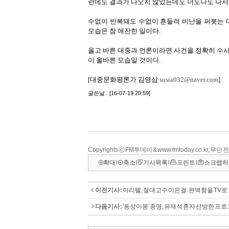
Copyrights ⓒ FM투데이 & www.fmtoday.co.kr, 무
확대
l
축소
l
기사목록
l
프린트
l
스크랩하
이전기사 :
마리텔, 절대고수 이은결. 완벽함을 TV로 
다음기사 :
'동상이몽' 종영, 유재석 혼자 선방한 프