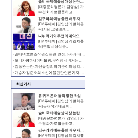
솔비 국제예술상 대상 논란. 문제 삼을 만하다
[대중문화평론가 김영삼] 가
수 겸 화가로 활동하고..
김구라의 예능 출연 배우 자세 비판. 건강한 지적이다
[FM투데이 | 김영삼의 컬쳐홀
릭] 지난 12월 초 방..
나눠먹기와 무언의 계약으로 얼룩진 SBS연예대상?
[FM투데이 | 김영삼의 컬쳐홀
릭] 연말 시상식 중 ..
골때녀 흐름조작 편집 논란. 인정과 사과. 대중도 받아들여야
모니카 향한 사이버불링. 무작정 시비거는 자신을 경멸하라
김동완 논란. 자신을 정의의 기준이라 생각한 걸까?
개승자 김준호의 소신에 불편한 언론 기자. 시청자의 볼 권리까지 간섭하나
최신기사
유 퀴즈 온 더 블럭 향한 초심 찾아라 비판. 이해는 되나
[FM투데이 | 김영삼의 컬쳐홀
릭] 유재석의 대표 예..
솔비 국제예술상 대상 논란. 문제 삼을 만하다
[대중문화평론가 김영삼] 가
수 겸 화가로 활동하고..
김구라의 예능 출연 배우 자세 비판. 건강한 지적이다
[FM투데이 | 김영삼의 컬쳐홀