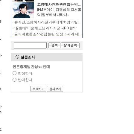
고영태 사건과 관련 없는 박해진은 건드리지 말라
[FM투데이 | 김영삼의 컬쳐홀
릭] 일부에서 나타나..
슈가맨, 조용히 사라진 가수에게 희망의 빛이 되는 예능
‘꽃할배’ 이순재 고난과 사기꾼 나PD 활약
골때녀 흐름조작 편집 논란. 인정과 사과. 대중도 받아들여야
설문조사
언론중재법 찬성 vs 반대
찬성한다
반대한다
투표하기
결과보기