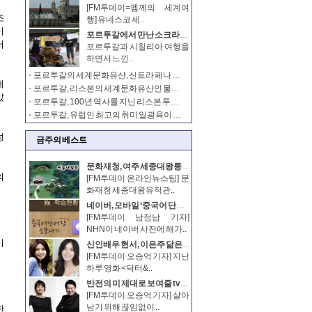
[FM투데이=펨께의 세계여
행] 유네스코 세..
포르투갈에서 만난 소크라테스, 그는 반세계화 운동가였다
포르투갈과 시칠리아 여행을
하면서 느낀..
포르투갈의 세계문화유산, 신트라 페나 궁전
포르투갈, 리스본의 세계문화유산인 물속에 세워진 벨렘 탑
포르투갈, 100년 역사를 지닌 리스본 투우 경기장
포르투갈, 유럽인 최고의 취미 일광욕이 증명된 포르투갈
금주의 베스트
문화재청, 여주 세종대왕릉 진달래 동산 4월 특별 개방
[FM투데이 온라인뉴스팀] 문
화재청 세종대왕유적관..
네이버, 모바일 ‘중국어 단어장’ 출시
[FM투데이 남정남 기자]
NHN이 네이버 사전에 해가..
신인배우 현서, 이은주 닮은꼴?
[FM투데이 오승억 기자] 지난
하루 영화 <닥터&..
반전의 미 제대로 보여줄 tvN ‘더 지니어스’ 출격
[FM투데이 오승억 기자] 살아
남기 위해 끊임없이 ..