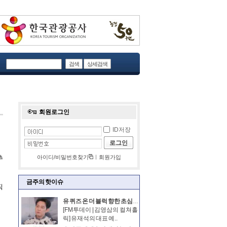
검색
상세검색
회원로그인
ID저장
로그인
아이디/비밀번호찾기
ㅣ
회원가입
금주의 핫이슈
유 퀴즈 온 더 블럭 향한 초심 찾아라 비판. 이해는 되나
[FM투데이 | 김영삼의 컬쳐홀
릭] 유재석의 대표 예..