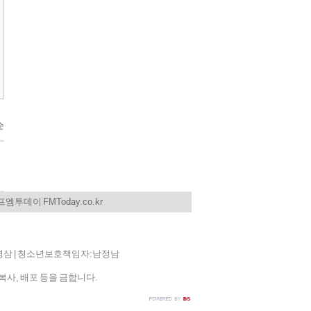
엠투데이 FMToday.co.kr
집인:김영삼 | 청소년보호책임자:남정남
복사, 배포 등을 금합니다.