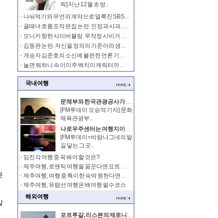
릭] 지난 12월 초 방..
나눠먹기와 무언의 계약으로 얼룩진 SBS연예대상?
골때녀 흐름조작 편집 논란. 인정과 사과. 대중도 받아들여야
모니카 향한 사이버불링. 무작정 시비거는 자신을 경멸하라
김동완 논란. 자신을 정의의 기준이라 생각한 걸까?
개승자 김준호의 소신에 불편한 언론 기자. 시청자의 볼 권리까지 간섭하나
놀면 뭐하니 속 이미주 백치미 캐릭터까지 불편하다는 님들
국내여행
문체부와 한국관광공사가 추천하는 테마 여행 상품은
[FM투데이 오승억 기자] 문화
체육관광부..
나로우주센터는 여행지이며 체험지로 좋은 곳
[FM투데이=바람나그네의 발
길 닿는 그 곳..
임진각 여행 중 꼭 봐야 할 것은?
제주여행, 로맨틱 여행을 꿈꾼다면 요트여행을!
제주여행, 여행 중 특이한 숙박 원한다면 선상호텔을 이용하자
제주여행, 유람선 여행은 배여행 필수코스
해외여행
포르투갈, 리스본의 제로니무스 수도원