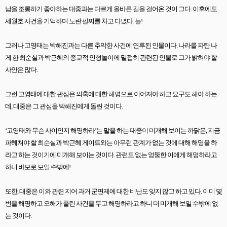
남을 조롱하기 좋아하는 대중과는 다르게 올바른 길을 걸어온 것이 그다
.
이후에도
세월호 사건을 기억하며 노란 팔찌를 차고 다녔다
.
늘
!
그러나 고영태는 박해진과는 다른 추악한 사건에 연루된 인물이다
.
나라를 파탄 나
게 한 최순실과 박근혜의 종교적 인형놀이에 밀접히 관련된 인물로 그가 밝혀야 할
사안은 많다
.
그런 고영태에 대한 관심은 의혹에 대한 해명으로 이어져야 하고 요구도 해야 하는
데
,
대중은 그 관심을 박해진에게 돌린 것이다
.
‘고영태와 무슨 사이인지 해명하라
’
는 말을 하는 대중이 미개해 보이는 까닭은
,
지금
파헤쳐야 할 최순실과 박근혜 게이트와는 아무런 관계가 없는 것에 대해 해명을 하
라고 하는 것이기에 미개해 보이는 것이다
.
관련도 없는 엉뚱한 이에게 해명하라고
하니 바보로 보일 수밖에
!
또한
,
대중은 이와 관련 지어 과거 군면제에 대한 비난도 잊지 않고 하고 있다
.
이미 몇
번을 해명하고 오해가 풀린 사건을 두고 해명하라고 하니 더 미개해 보일 수밖에 없
는 것이다
.