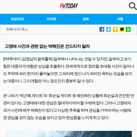
방송/연예
IT/과학
문화
여행
확대
l
축소
고영태 사건과 관련 없는 박해진은 건드리지 말라
[FM
투데이
|
김영삼의 컬쳐홀릭
]
일부에서 나타나는 것일 수 있지만
,
일부라고 보기
힘든 대중의 미개함은 상상을 초월한다
.
전세계적으로 창피할 초대형 사건이 일어나
도 주위에 파리 한 마리 풀어놓으면 그 파리에 정신 나가 파리만 욕하는 모습을 보이
는 대중이니 그 미개함은 어느 정도인지 충분히 알 수 있다
.
온 나라가
‘
박근혜 게이트
’
와
‘
최순실 게이트
’
로 예민해진 상황에 최순실과 끈끈한 연
관이 있다는 고영태에 대한 관심은 절대적이어야 할 수밖에 없다
.
그러나 고영태의
과거 사진에 배우 박해진이 있다고 이상한 추측을 하며 관심을 가져야 하는 사람에
겐 관심을 갖지 않는 모습을 보이고 있어 한심함을 느끼게 하고 있다
.