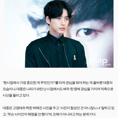
‘현시점에서 가장 중요한 게 무엇인가
?’
를 따져 관심을 둬야 하는 게 올바른 대중의
모습이나
,
대중은 나라가 파탄 난 시점에서도 배우 한 명에 관심을 가지며 억측으로
시선을 돌리고 있다
.
대중은 고영태와 찍힌 박해진 사진을 두고
‘
사진이 합성인 건 아니잖느냐
’
말하고 있
고
, ‘
무슨 사이인지 해명을 안 했다
’
며
,
오해가 아니라고 하는 분위기다
.