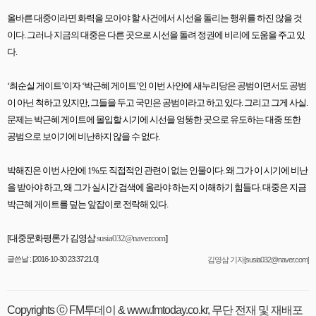
올바른 대중이라면 화력을 모아야 할 사건에서 시선을 돌리는 행위를 하진 않을 것
이다
.
그러나 지금의 대중은 다른 곳으로 시선을 돌려 정권에 비리에 도움을 주고 있
다
.
‘최순실 게이트
’
이자
‘
박근혜 게이트
’
인 이번 사안에 새누리당은 공범이면서도 공범
이 아닌 척하고 있지만
,
그들을 두고 국민은 공범이라고 하고 있다
.
그리고 그게 사실
.
문제는 박근혜 게이트에 몰입할 시기에 시선을 엉뚱한 곳으로 유도하는 대중 또한
공범으로 보이기에 비난하지 않을 수 없다
.
박해진은 이번 사안에
1%
도 직접적인 관련이 없는 인물이다
.
왜 그가 이 시기에 비난
을 받아야 하고
,
왜 그가 실시간 검색에 올라야 하는지 이해하기 힘들다
.
대중은 지금
박근혜 게이트를 덮는 앞잡이로 전락해 있다
.
[
대중문화평론가 김영삼
susia032@naver.com
]
글쓴날 : [2016-10-30 23:37:21.0]
김영삼 기자[susia032@naver.com]
Copyrights ⓒ FM투데이 & www.fmtoday.co.kr, 무단 전재 및 재배포