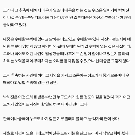
그러나 그 추측에 대해서 배우가 일일이 대응을 하는 것도 우스운 일이기에 박해진
이 나설 수 없는 분위기도 이해가 된다
.
하지만 일부 대중은 자신의 추측에 대한 해명
을 바라고 있다
.
대중은 우매할 수밖에 없다고 말하는 이도 있고
,
우매할 수 있다
.
자신의 관심사에 예
민한 부분이 읽히지 않고 파악이 안 될 때 우매한 단계일 수밖에 없는 것은 사실이다
.
그러나 적어도 어떤 사건이 발생했을 때 배후에 무슨 일이 일어나고 있는지를 파악
하려는 노력을 해야 우매하다는 소리를 듣지 않을 수 있으나 현 대중은 그렇지 않다
.
그저 추측하는 사안에 끼어 그 사안을 가지고 조롱하는 정도가 대중의 모습이니 우
매하다고 말할 수밖에 없는 건 당연
.
박해진은 어떤 오해를 받든 수년간 누구도 하기 힘든 정도의 길을 걸었다
.
과거 어떤
오해가 있었어도 자신이 할 일만 하며 나아간 것이 그다
.
한국이나 중국에 누구도 하기 힘든 기부 릴레이를 하고
,
늘 약자의 편에 섰다
.
세월호 사건이 있을 때에도 박해진은 노란 리본을 달고 드라마 제작발표회에 섰다
.